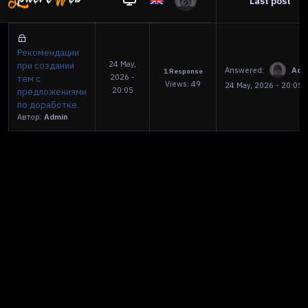
Title
Last post
Date
Views
Рекомендации
24 May,
при создании
Answered:
Adm
1 Response
2026 -
тем с
Views: 49
24 May, 2026 - 20:05
20:05
предложениями
по доработке.
Автор:
Admin