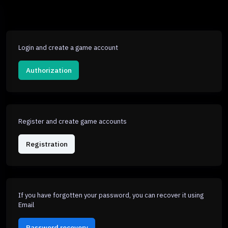
Login and create a game account
Authorization
Register and create game accounts
Registration
If you have forgotten your password, you can recover it using
Email
Password recovery