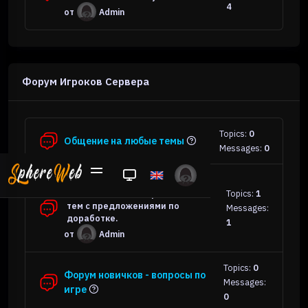
4
от
Admin
Форум Игроков Сервера
Topics:
0
Общение на любые темы
Messages:
0
Недоработки и предложения
Рекомендации при создании
Topics:
1
тем с предложениями по
Messages:
доработке.
1
от
Admin
Topics:
0
Форум новичков - вопросы по
Messages:
игре
0