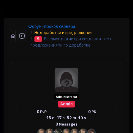
Форум игроков сервера
Недоработки и предложения
Рекомендации при создании тем с
предложениями по доработке.
Administrator
Admin
0
0
PvP
PK
15 d. 17 h. 52 m. 10 s.
0
Messages