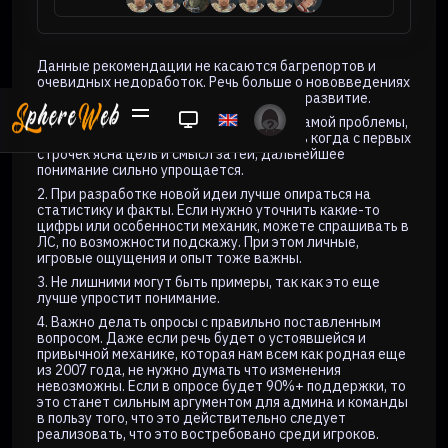
Данные рекомендации не касаются багрепортов и
очевидных недоработок. Речь больше о нововведениях
и изменениях в сервере, нацеленных на развитие.
1. Рекомендуется начать с объяснения самой проблемы,
которую следует решить, причины. Ведь когда с первых
строчек ясна цель и смысл затеи, дальнейшее
понимание сильно упрощается.
2. При разработке новой идеи лучше опираться на
статистику и факты. Если нужно уточнить какие-то
цифры или особенности механик, можете спрашивать в
ЛС, по возможности подскажу. При этом личные,
игровые ощущения и опыт тоже важны.
3. Не лишними могут быть примеры, так как это еще
лучше упростит понимание.
4. Важно делать опросы с правильно поставленным
вопросом. Даже если речь будет о устоявшейся и
привычной механике, которая нам всем как родная еще
из 2007 года, не нужно думать что изменения
невозможны. Если в опросе будет 90%+ поддержки, то
это станет сильным аргументом для админа и команды
в пользу того, что это действительно следует
реализовать, что это востребовано среди игроков.